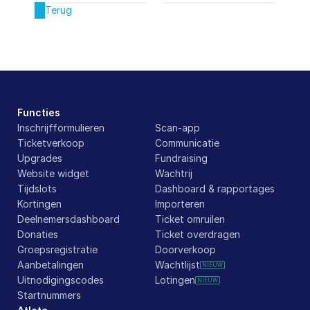
Terug
Functies
Inschrijfformulieren
Scan-app
Ticketverkoop
Communicatie
Upgrades
Fundraising
Website widget
Wachtrij
Tijdslots
Dashboard & rapportages
Kortingen
Importeren
Deelnemersdashboard
Ticket omruilen
Donaties
Ticket overdragen
Groepsregistratie
Doorverkoop
Aanbetalingen
Wachtlijst
NIEUW
Uitnodigingscodes
Lotingen
NIEUW
Startnummers