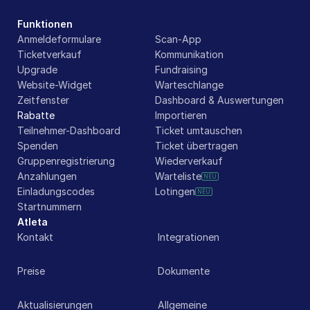
Funktionen
Anmeldeformulare
Scan-App
Ticketverkauf
Kommunikation
Upgrade
Fundraising
Website-Widget
Warteschlange
Zeitfenster
Dashboard & Auswertungen
Rabatte
Importieren
Teilnehmer-Dashboard
Ticket umtauschen
Spenden
Ticket übertragen
Gruppenregistrierung
Wiederverkauf
Anzahlungen
Warteliste
NEU
Einladungscodes
Lotingen
NEU
Startnummern
Atleta
Kontakt
Integrationen
Preise
Dokumente
Aktualisierungen
Allgemeine 