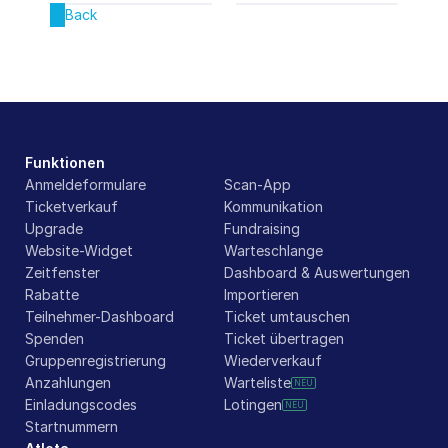
Back
Funktionen
Anmeldeformulare
Scan-App
Ticketverkauf
Kommunikation
Upgrade
Fundraising
Website-Widget
Warteschlange
Zeitfenster
Dashboard & Auswertungen
Rabatte
Importieren
Teilnehmer-Dashboard
Ticket umtauschen
Spenden
Ticket übertragen
Gruppenregistrierung
Wiederverkauf
Anzahlungen
Warteliste
NEU
Einladungscodes
Lotingen
NEU
Startnummern