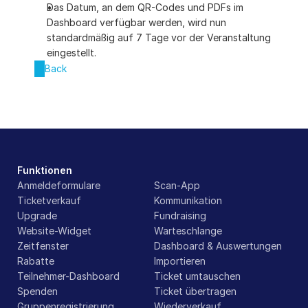
Das Datum, an dem QR-Codes und PDFs im 
Dashboard verfügbar werden, wird nun 
standardmäßig auf 7 Tage vor der Veranstaltung 
eingestellt.
Back
Funktionen
Anmeldeformulare
Scan-App
Ticketverkauf
Kommunikation
Upgrade
Fundraising
Website-Widget
Warteschlange
Zeitfenster
Dashboard & Auswertungen
Rabatte
Importieren
Teilnehmer-Dashboard
Ticket umtauschen
Spenden
Ticket übertragen
Gruppenregistrierung
Wiederverkauf